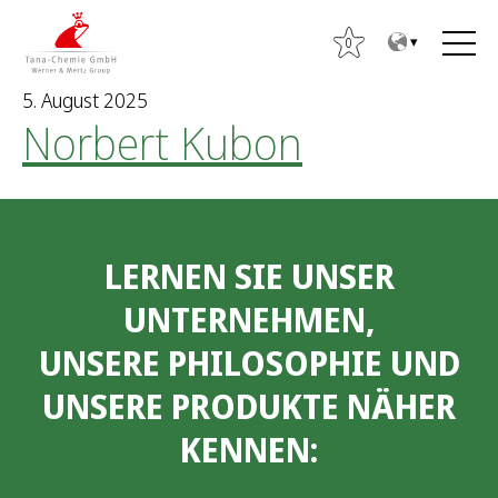
Z
Z
u
u
0
m
m
5. August 2025
I
H
Norbert Kubon
n
a
S
h
u
u
a
p
c
l
t
h
t
m
e
LERNEN SIE UNSER
e
n
n
n
UNTERNEHMEN,
ü
a
UNSERE PHILOSOPHIE UND
c
h
UNSERE PRODUKTE NÄHER
:
KENNEN: