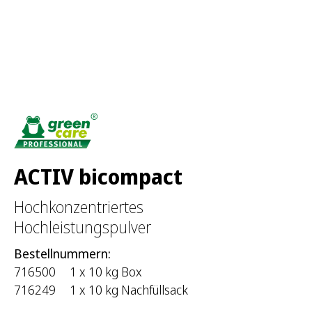
c
h
:
ACTIV bicompact
Hochkonzentriertes
Hochleistungspulver
Bestellnummern:
716500
1 x 10 kg Box
716249
1 x 10 kg Nachfüllsack