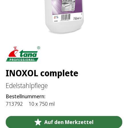
h
:
INOXOL complete
Edelstahlpflege
Bestellnummern:
713792
10 x 750 ml
Auf den Merkzettel