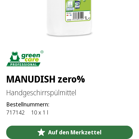
c
h
:
MANUDISH zero%
Handgeschirrspülmittel
Bestellnummern:
717142
10 x 1 l
Auf den Merkzettel