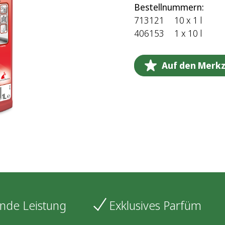
Bestellnummern:
713121
10 x 1 l
406153
1 x 10 l
Auf den Merkz
nde Leistung
Exklusives Parfüm