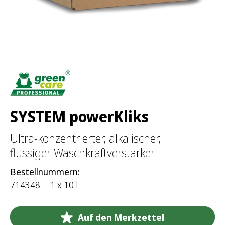
a
c
h
:
SYSTEM powerKliks
Ultra-konzentrierter, alkalischer,
flüssiger Waschkraftverstärker
Bestellnummern:
714348
1 x 10 l
Auf den Merkzettel