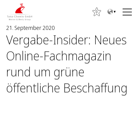
Z
Z
u
u
0
m
m
21. September 2020
I
H
Vergabe-Insider: Neues
n
a
h
u
Online-Fachmagazin
a
p
l
t
rund um grüne
t
m
S
e
u
öffentliche Beschaffung
n
c
ü
h
e
n
n
a
c