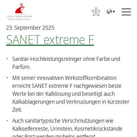
Z
Z
u
u
0
m
m
23. September 2025
I
H
SANET extreme F
n
a
S
h
u
u
a
p
Sanitär-Hochleistungsreiniger ohne Farbe und
c
l
t
Parfüm.
h
t
m
e
e
Mit seiner innovativen Wirkstoffkombination
n
n
erreicht SANET extreme F nachgewiesen beste
n
ü
Werte bei der Kalklösung und beseitigt auch
a
Kalkablagerungen und Verkrustungen in kürzester
c
Zeit.
h
Auch sanitärtypische Verschmutzungen wie
:
Kalkseifenreste, Urinstein, Kosmetikrückstände
oder Rost werden mühelos entfernt.