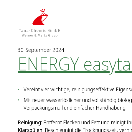
Z
Z
u
u
m
m
I
H
n
a
h
u
a
p
30. September 2024
ENERGY easyta
l
t
t
m
e
n
ü
Vereint vier wichtige, reinigungseffektive Eigen
Mit neuer wasserlöslicher und vollständig biolo
Verpackungsmüll und einfacher Handhabung.
Reinigung:
Entfernt Flecken und Fett und reinigt Ih
Klarspülen:
Beschleunigt die Trocknungszeit, verhi