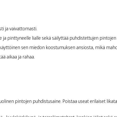
ti ja vaivattomasti.
 ja pinttyneelle lialle sekä säilyttää puhdistettujen pintojen k
skäyttöinen sen miedon koostumuksen ansiosta, mikä mahdoll
ää aikaa ja rahaa.
nen pintojen puhdistusaine. Poistaa useat erilaiset likata