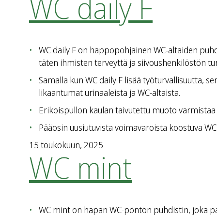
WC daily F
WC daily F on happopohjainen WC-altaiden puhdis
täten ihmisten terveyttä ja siivoushenkilöstön tur
Samalla kun WC daily F lisää työturvallisuutta, 
likaantumat urinaaleista ja WC-altaista.
Erikoispullon kaulan taivutettu muoto varmistaa 
Pääosin uusiutuvista voimavaroista koostuva WC d
15 toukokuun, 2025
WC mint
WC mint on hapan WC-pöntön puhdistin, joka pan