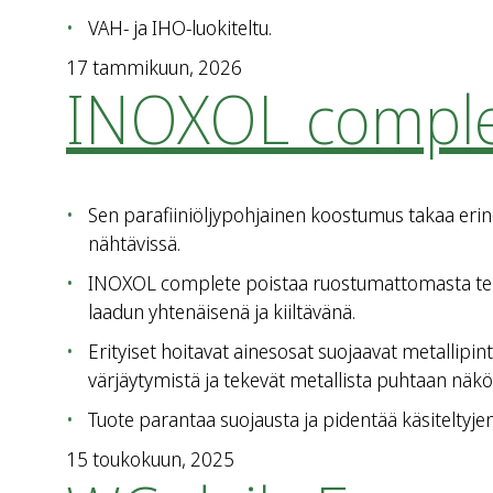
VAH- ja IHO-luokiteltu.
17 tammikuun, 2026
INOXOL compl
Sen parafiiniöljypohjainen koostumus takaa erinom
nähtävissä.
INOXOL complete poistaa ruostumattomasta teräkse
laadun yhtenäisenä ja kiiltävänä.
Erityiset hoitavat ainesosat suojaavat metallipint
värjäytymistä ja tekevät metallista puhtaan näkö
Tuote parantaa suojausta ja pidentää käsiteltyjen
15 toukokuun, 2025