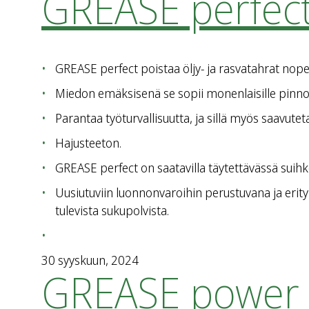
GREASE perfec
GREASE perfect poistaa öljy- ja rasvatahrat nopeast
Miedon emäksisenä se sopii monenlaisille pinnoi
Parantaa työturvallisuutta, ja sillä myös saavutetaa
Hajusteeton.
GREASE perfect on saatavilla täytettävässä suihk
Uusiutuviin luonnonvaroihin perustuvana ja erity
tulevista sukupolvista.
30 syyskuun, 2024
GREASE power