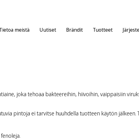
Tietoa meistä
Uutiset
Brändit
Tuotteet
Järjest
ine, joka tehoaa bakteereihin, hiivoihin, vaippaisiin viruksii
tuvia pintoja ei tarvitse huuhdella tuotteen käytön jälkeen
 fenoleja.