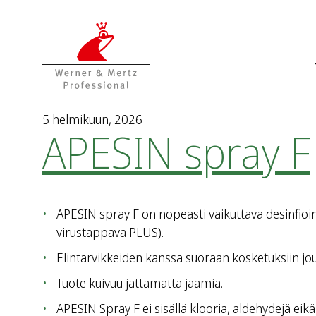
T
T
o
o
t
m
h
a
e
i
c
n
o
m
5 helmikuun, 2026
APESIN spray F
n
e
t
n
e
u
n
t
APESIN spray F on nopeasti vaikuttava desinfiointia
virustappava PLUS).
Elintarvikkeiden kanssa suoraan kosketuksiin jou
Tuote kuivuu jättämättä jäämiä.
APESIN Spray F ei sisällä klooria, aldehydejä eikä