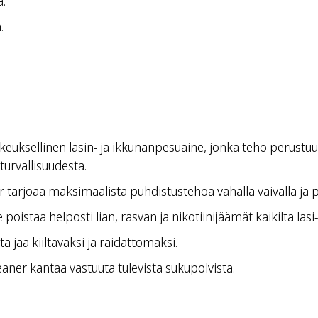
a.
.
euksellinen lasin- ja ikkunanpesuaine, jonka teho perustuu 
turvallisuudesta.
 tarjoaa maksimaalista puhdistustehoa vähällä vaivalla ja 
oistaa helposti lian, rasvan ja nikotiinijäämät kaikilta lasi-
 jää kiiltäväksi ja raidattomaksi.
aner kantaa vastuuta tulevista sukupolvista.