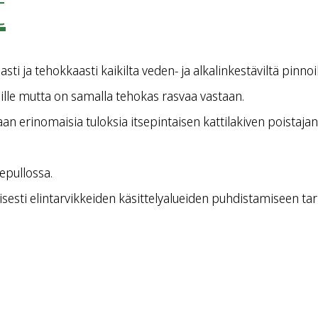
t
i ja tehokkaasti kaikilta veden- ja alkalinkestäviltä pinnoilta
lle mutta on samalla tehokas rasvaa vastaan.
n erinomaisia tuloksia itsepintaisen kattilakiven poistajana. Eri
epullossa.
isesti elintarvikkeiden käsittelyalueiden puhdistamiseen t