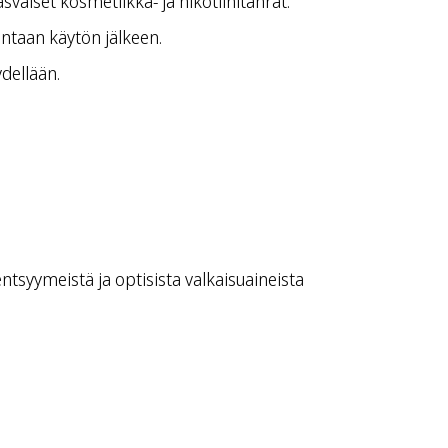
vaiset kosmetiikka- ja nikotiinitahrat.
pintaan käytön jälkeen.
dellään.
entsyymeistä ja optisista valkaisuaineista