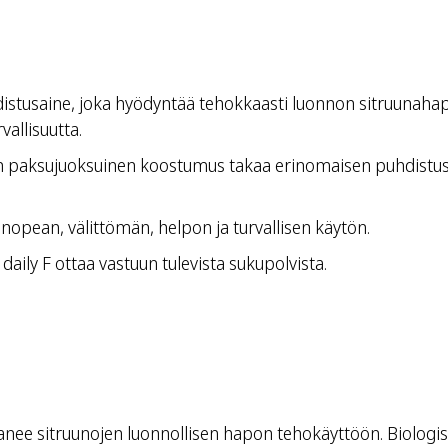
tusaine, joka hyödyntää tehokkaasti luonnon sitruunahappo
vallisuutta.
sen paksujuoksuinen koostumus takaa erinomaisen puhdistustu
nopean, välittömän, helpon ja turvallisen käytön.
aily F ottaa vastuun tulevista sukupolvista.
ee sitruunojen luonnollisen hapon tehokäyttöön. Biologisia