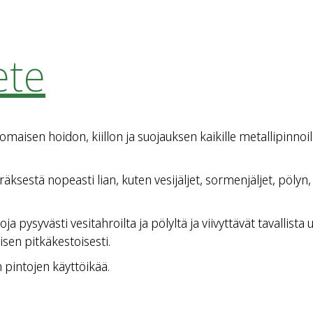
ete
aisen hoidon, kiillon ja suojauksen kaikille metallipinnoille
stä nopeasti lian, kuten vesijäljet, sormenjäljet, pölyn, vä
oja pysyvästi vesitahroilta ja pölyltä ja viivyttävät tavallis
isen pitkäkestoisesti.
 pintojen käyttöikää.