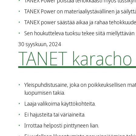
TANEX Power poistaa tehokkaasti myös tussikynä-, 
TANEX Power on materiaaliystävällinen ja säilyttää
TANEX power säästää aikaa ja rahaa tehokkuudell
Sen houkutteleva tuoksu tekee siitä miellyttävän 
30 syyskuun, 2024
TANET karacho 
Yleispuhdistusaine, joka on poikkeuksellisen mater
luopumisen takia.
Laaja valikoima käyttökohteita.
Ei hajusteita tai väriaineita.
Irrottaa helposti pinttyneen lian.