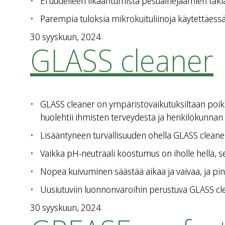
Ei uudelleen likaantumista pesuainejäämien taki
Parempia tuloksia mikrokuituliinoja käytettäessä
30 syyskuun, 2024
GLASS cleaner
GLASS cleaner on ympäristövaikutuksiltaan poikk
huolehtii ihmisten terveydestä ja henkilökunnan 
Lisääntyneen turvallisuuden ohella GLASS cleaner
Vaikka pH-neutraali koostumus on iholle hellä, se p
Nopea kuivuminen säästää aikaa ja vaivaa, ja pinta
Uusiutuviin luonnonvaroihin perustuva GLASS cle
30 syyskuun, 2024