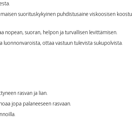
esta.
maisen suorituskykyinen puhdistusaine viskoosisen koostu
aa nopean, suoran, helpon ja turvallisen levittämisen.
a luonnonvaroista, ottaa vastuun tulevista sukupolvista.
tyneen rasvan ja lian.
tehoaa jopa palaneeseen rasvaan.
noilla.