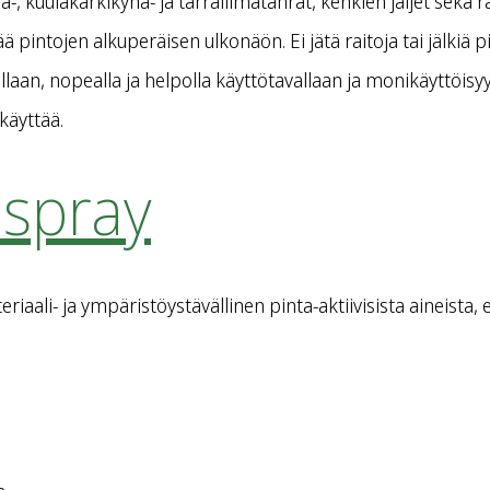
kuulakärkikynä- ja tarraliimatahrat, kenkien jäljet sekä ras
 pintojen alkuperäisen ulkonäön. Ei jätä raitoja tai jälkiä 
aan, nopealla ja helpolla käyttötavallaan ja monikäyttöisyy
käyttää.
spray
iaali- ja ympäristöystävällinen pinta-aktiivisista aineista, 