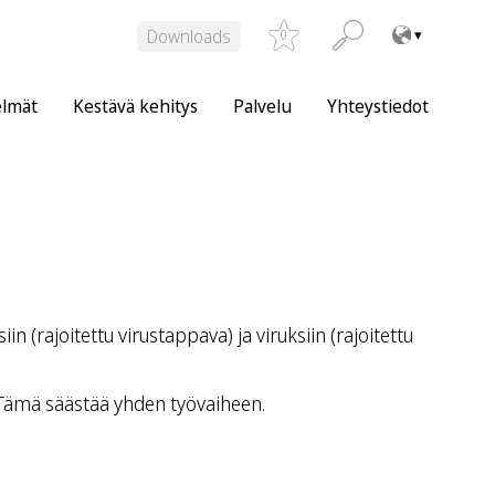
Downloads
0
elmät
Kestävä kehitys
Palvelu
Yhteystiedot
n (rajoitettu virustappava) ja viruksiin (rajoitettu
. Tämä säästää yhden työvaiheen.