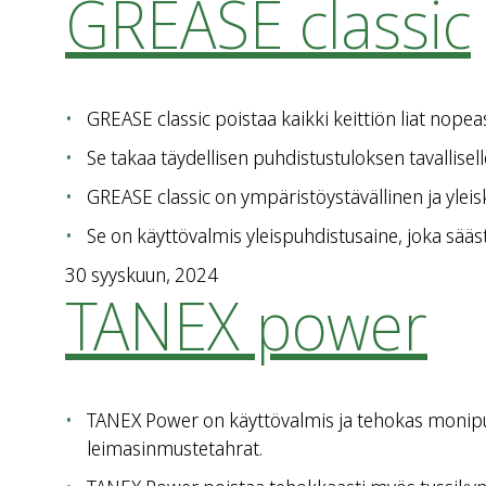
GREASE classic
GREASE classic poistaa kaikki keittiön liat nopeas
Se takaa täydellisen puhdistustuloksen tavalliselle
GREASE classic on ympäristöystävällinen ja ylei
Se on käyttövalmis yleispuhdistusaine, joka sääst
30 syyskuun, 2024
TANEX power
TANEX Power on käyttövalmis ja tehokas monipuoli
leimasinmustetahrat.