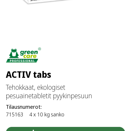
ACTIV tabs
Tehokkaat, ekologiset
pesuainetabletit pyykinpesuun
Tilausnumerot:
715163
4 x 10 kg sanko