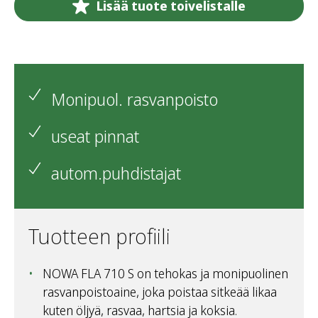
Lisää tuote toivelistalle
Monipuol. rasvanpoisto
useat pinnat
autom.puhdistajat
Tuotteen profiili
NOWA FLA 710 S on tehokas ja monipuolinen
rasvanpoistoaine, joka poistaa sitkeää likaa
kuten öljyä, rasvaa, hartsia ja koksia.