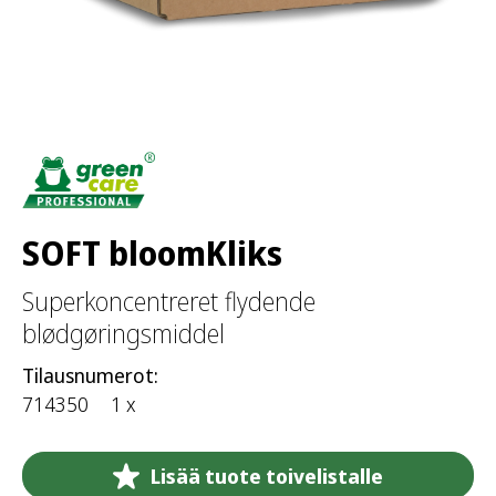
SOFT bloomKliks
Superkoncentreret flydende
blødgøringsmiddel
Tilausnumerot:
714350
1 x
Lisää tuote toivelistalle