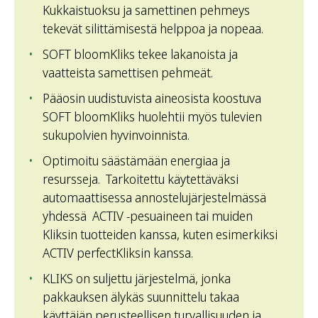
Kukkaistuoksu ja samettinen pehmeys
tekevät silittämisestä helppoa ja nopeaa.
SOFT bloomKliks tekee lakanoista ja
vaatteista samettisen pehmeät.
Pääosin uudistuvista aineosista koostuva
SOFT bloomKliks huolehtii myös tulevien
sukupolvien hyvinvoinnista.
Optimoitu säästämään energiaa ja
resursseja. Tarkoitettu käytettäväksi
automaattisessa annostelujärjestelmässä
yhdessä ACTIV -pesuaineen tai muiden
Kliksin tuotteiden kanssa, kuten esimerkiksi
ACTIV perfectKliksin kanssa.
KLIKS on suljettu järjestelmä, jonka
pakkauksen älykäs suunnittelu takaa
käyttäjän perusteellisen turvallisuuden ja