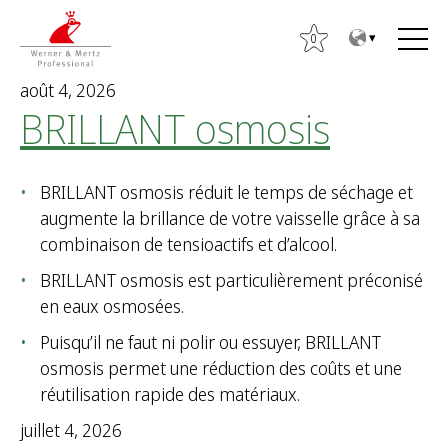
T
T
o
o
0
t
m
août 4, 2026
h
a
BRILLANT osmosis
e
i
c
n
o
m
BRILLANT osmosis réduit le temps de séchage et
n
e
augmente la brillance de votre vaisselle grâce à sa
t
n
combinaison de tensioactifs et d’alcool.
e
u
n
BRILLANT osmosis est particulièrement préconisé
t
en eaux osmosées.
R
Puisqu’il ne faut ni polir ou essuyer, BRILLANT
e
osmosis permet une réduction des coûts et une
c
réutilisation rapide des matériaux.
h
e
juillet 4, 2026