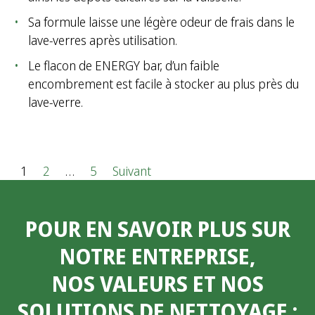
Sa formule laisse une légère odeur de frais dans le
lave-verres après utilisation.
Le flacon de ENERGY bar, d’un faible
encombrement est facile à stocker au plus près du
lave-verre.
P
1
2
…
5
Suivant
a
POUR EN SAVOIR PLUS SUR
g
NOTRE ENTREPRISE,
i
NOS VALEURS ET NOS
n
SOLUTIONS DE NETTOYAGE
:
a