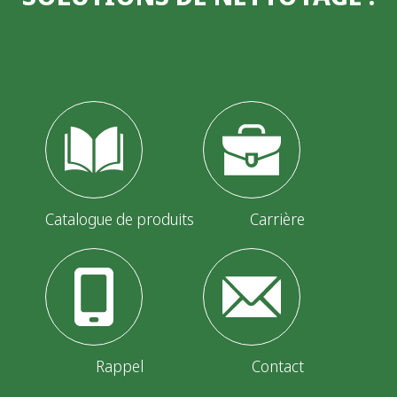
t
i
o
n
d
e
Catalogue de produits
Carrière
s
p
u
b
Rappel
Contact
l