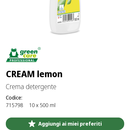
e
r
:
CREAM lemon
Crema detergente
Codice:
715798
10 x 500 ml
Aggiungi ai miei preferiti