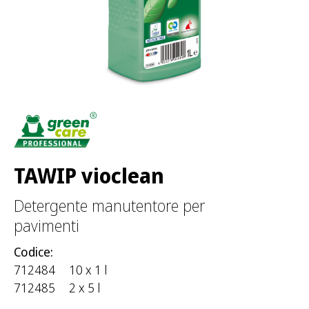
e
r
:
TAWIP vioclean
Detergente manutentore per
pavimenti
Codice:
712484
10 x 1 l
712485
2 x 5 l