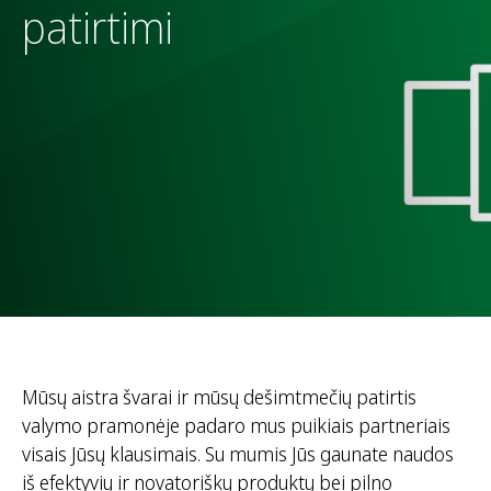
patirtimi
Mūsų aistra švarai ir mūsų dešimtmečių patirtis
valymo pramonėje padaro mus puikiais partneriais
visais Jūsų klausimais. Su mumis Jūs gaunate naudos
iš efektyvių ir novatoriškų produktų bei pilno