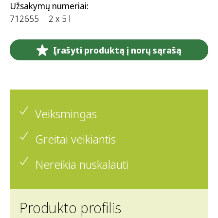
Užsakymų numeriai:
712655
2 x 5 l
Įrašyti produktą į norų sąrašą
Veiksmingas
Greitai veikiantis
Nereikia nuskalauti
Produkto profilis