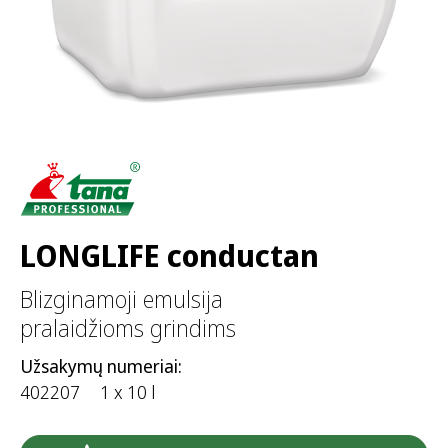
LONGLIFE conductan
Blizginamoji emulsija
pralaidžioms grindims
Užsakymų numeriai:
402207
1 x 10 l