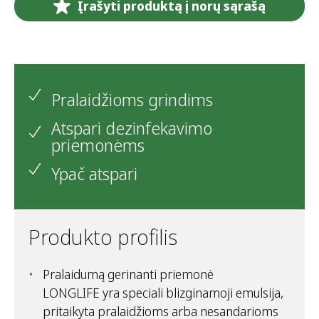
Įrašyti produktą į norų sąrašą
Pralaidžioms grindims
Atspari dezinfekavimo
priemonėms
Ypač atspari
Produkto profilis
Pralaidumą gerinanti priemonė
LONGLIFE yra speciali blizginamoji emulsija,
pritaikyta pralaidžioms arba nesandarioms