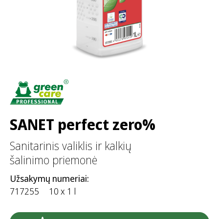
SANET perfect zero%
Sanitarinis valiklis ir kalkių
šalinimo priemonė
Užsakymų numeriai:
717255
10 x 1 l