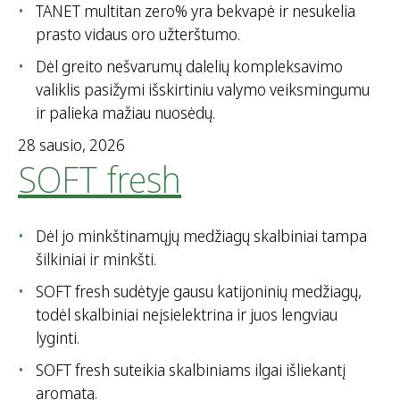
TANET multitan zero% yra bekvapė ir nesukelia
prasto vidaus oro užterštumo.
Dėl greito nešvarumų dalelių kompleksavimo
valiklis pasižymi išskirtiniu valymo veiksmingumu
ir palieka mažiau nuosėdų.
28 sausio, 2026
SOFT fresh
Dėl jo minkštinamųjų medžiagų skalbiniai tampa
šilkiniai ir minkšti.
SOFT fresh sudėtyje gausu katijoninių medžiagų,
todėl skalbiniai neįsielektrina ir juos lengviau
lyginti.
SOFT fresh suteikia skalbiniams ilgai išliekantį
aromatą.