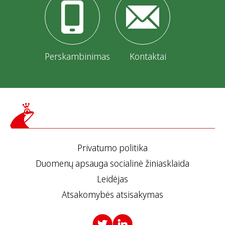
v
i
m
Perskambinimas
Kontaktai
a
s
Privatumo politika
Duomenų apsauga socialinė žiniasklaida
Leidėjas
Atsakomybės atsisakymas