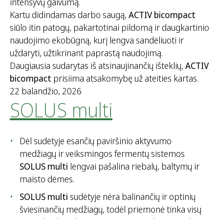
intensyvų gaivumą.
i
Kartu didindamas darbo saugą,
ACTIV bicompact
:
siūlo itin patogų, pakartotinai pildomą ir daugkartinio
naudojimo ekobūgną, kurį lengva sandėliuoti ir
uždaryti, užtikrinant paprastą naudojimą.
Daugiausia sudarytas iš atsinaujinančių išteklių,
ACTIV
bicompact
prisiima atsakomybę už ateities kartas.
22 balandžio, 2026
SOLUS multi
Dėl sudėtyje esančių paviršinio aktyvumo
medžiagų ir veiksmingos fermentų sistemos
SOLUS multi
lengvai pašalina riebalų, baltymų ir
maisto dėmes.
SOLUS multi
sudėtyje nėra balinančių ir optinių
šviesinančių medžiagų, todėl priemonė tinka visų