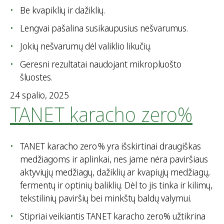
Be kvapiklių ir dažiklių.
Lengvai pašalina susikaupusius nešvarumus.
Jokių nešvarumų dėl valiklio likučių.
Geresni rezultatai naudojant mikropluošto
šluostes.
24 spalio, 2025
TANET karacho zero%
TANET karacho zero % yra išskirtinai draugiškas
medžiagoms ir aplinkai, nes jame nėra paviršiaus
aktyviųjų medžiagų, dažiklių ar kvapiųjų medžiagų,
fermentų ir optinių baliklių. Dėl to jis tinka ir kilimų,
tekstilinių paviršių bei minkštų baldų valymui.
Stipriai veikiantis TANET karacho zero% užtikrina