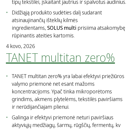
tipų tekstilei, įskaitant jautrius ir spalvotus audinius.
Didžiąją produkto sudėties dalį sudarant
atsinaujinančių išteklių kilmės
ingredientams,
SOLUS multi
prisiima atsakomybę
rūpinantis ateities kartomis.
4 kovo, 2026
TANET multitan zero%
TANET multitan zero% yra labai efektyvi priežiūros
valymo priemonė net esant mažoms
koncentracijoms. Ypač tinka mikroporėtoms
grindims, akmens plytelėms, tekstilės paviršiams
ir nerūdijančiajam plienui.
Galinga ir efektyvi priemonė neturi paviršiaus
aktyviųjų medžiagų, šarmų, rūgščių, fermentų, kv