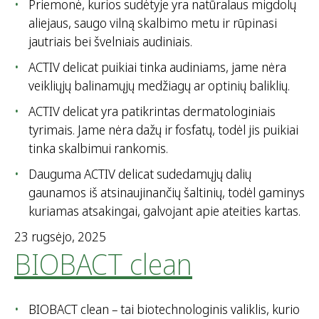
Priemonė, kurios sudėtyje yra natūralaus migdolų
aliejaus, saugo vilną skalbimo metu ir rūpinasi
jautriais bei švelniais audiniais.
ACTIV delicat puikiai tinka audiniams, jame nėra
veikliųjų balinamųjų medžiagų ar optinių baliklių.
ACTIV delicat yra patikrintas dermatologiniais
tyrimais. Jame nėra dažų ir fosfatų, todėl jis puikiai
tinka skalbimui rankomis.
Dauguma ACTIV delicat sudedamųjų dalių
gaunamos iš atsinaujinančių šaltinių, todėl gaminys
kuriamas atsakingai, galvojant apie ateities kartas.
23 rugsėjo, 2025
BIOBACT clean
BIOBACT clean – tai biotechnologinis valiklis, kurio