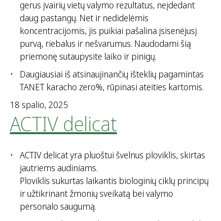
gerus įvairių vietų valymo rezultatus, neįdedant
daug pastangų. Net ir nedidelėmis
koncentracijomis, jis puikiai pašalina įsisenėjusį
purvą, riebalus ir nešvarumus. Naudodami šią
priemonę sutaupysite laiko ir pinigų.
Daugiausiai iš atsinaujinančių išteklių pagamintas
TANET karacho zero%, rūpinasi ateities kartomis.
18 spalio, 2025
ACTIV delicat
ACTIV delicat yra pluoštui švelnus ploviklis, skirtas
jautriems audiniams.
Ploviklis sukurtas laikantis biologinių ciklų principų
ir užtikrinant žmonių sveikatą bei valymo
personalo saugumą.