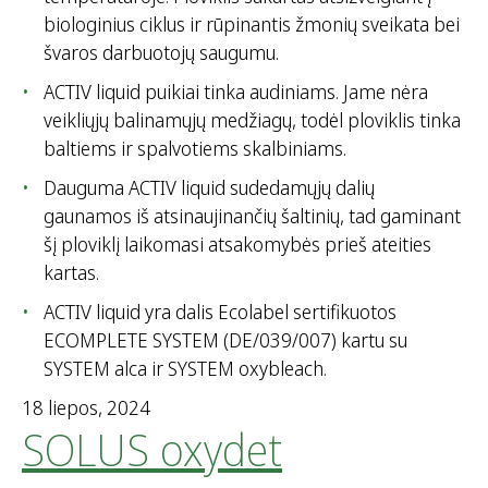
biologinius ciklus ir rūpinantis žmonių sveikata bei
švaros darbuotojų saugumu.
ACTIV liquid puikiai tinka audiniams. Jame nėra
veikliųjų balinamųjų medžiagų, todėl ploviklis tinka
baltiems ir spalvotiems skalbiniams.
Dauguma ACTIV liquid sudedamųjų dalių
gaunamos iš atsinaujinančių šaltinių, tad gaminant
šį ploviklį laikomasi atsakomybės prieš ateities
kartas.
ACTIV liquid yra dalis Ecolabel sertifikuotos
ECOMPLETE SYSTEM (DE/039/007) kartu su
SYSTEM alca ir SYSTEM oxybleach.
18 liepos, 2024
SOLUS oxydet