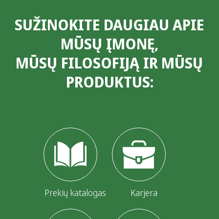
r
SUŽINOKITE DAUGIAU APIE
a
MŪSŲ ĮMONĘ,
š
MŪSŲ FILOSOFIJĄ IR MŪSŲ
ų
PRODUKTUS:
p
u
s
l
a
p
i
Prekių katalogas
Karjera
a