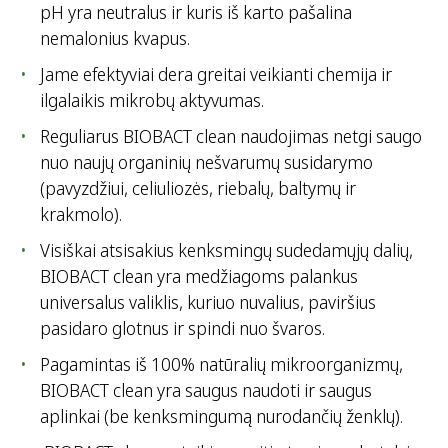
pH yra neutralus ir kuris iš karto pašalina
nemalonius kvapus.
Jame efektyviai dera greitai veikianti chemija ir
ilgalaikis mikrobų aktyvumas.
Reguliarus BIOBACT clean naudojimas netgi saugo
nuo naujų organinių nešvarumų susidarymo
(pavyzdžiui, celiuliozės, riebalų, baltymų ir
krakmolo).
Visiškai atsisakius kenksmingų sudedamųjų dalių,
BIOBACT clean yra medžiagoms palankus
universalus valiklis, kuriuo nuvalius, paviršius
pasidaro glotnus ir spindi nuo švaros.
Pagamintas iš 100% natūralių mikroorganizmų,
BIOBACT clean yra saugus naudoti ir saugus
aplinkai (be kenksmingumą nurodančių ženklų).