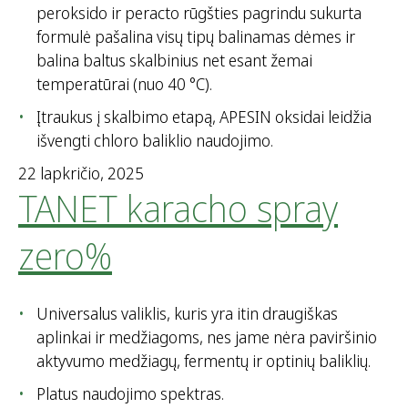
peroksido ir peracto rūgšties pagrindu sukurta
formulė pašalina visų tipų balinamas dėmes ir
balina baltus skalbinius net esant žemai
temperatūrai (nuo 40 °C).
Įtraukus į skalbimo etapą, APESIN oksidai leidžia
išvengti chloro baliklio naudojimo.
22 lapkričio, 2025
TANET karacho spray
zero%
Universalus valiklis, kuris yra itin draugiškas
aplinkai ir medžiagoms, nes jame nėra paviršinio
aktyvumo medžiagų, fermentų ir optinių baliklių.
Platus naudojimo spektras.