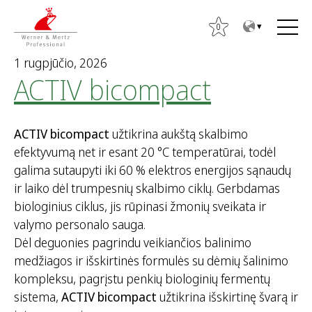
T
T
o
o
0
t
m
1 rugpjūčio, 2026
h
a
ACTIV bicompact
e
i
c
n
o
m
ACTIV bicompact
užtikrina aukštą skalbimo
n
e
efektyvumą net ir esant 20 °C temperatūrai, todėl
t
n
galima sutaupyti iki 60 % elektros energijos sąnaudų
e
u
ir laiko dėl trumpesnių skalbimo ciklų. Gerbdamas
n
biologinius ciklus, jis rūpinasi žmonių sveikata ir
t
I
valymo personalo sauga.
e
Dėl deguonies pagrindu veikiančios balinimo
š
medžiagos ir išskirtinės formulės su dėmių šalinimo
k
kompleksu, pagrįstu penkių biologinių fermentų
o
sistema,
ACTIV bicompact
užtikrina išskirtinę švarą ir
t