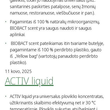
gaiviklis, todėl jo naudojimas universalus (pvz.:
sanitarinės paskirties patalpose, senų žmonių
namuose, restoranuose, viešbučiuose ir pan.).
Pagamintas iš 100 % natūralių mikroorganizmų,
BIOBACT scent yra saugus naudoti ir saugus
aplinkai.
BIOBACT scent pateikiamas itin tvariame butelyje,
pagamintame iš 100 % perdirbto plastiko, gauto
iš „Yellow bag“ (vartotojų panaudoto perdirbto
plastiko).
11 kovo, 2025
ACTIV liquid
ACTIV liquid yra universalus ploviklio koncentratas,
užtikrinantis skalbimo efektyvumą net ir 30 °C
temperatūroje. Ploviklis sukurtas atsižvelgiant į