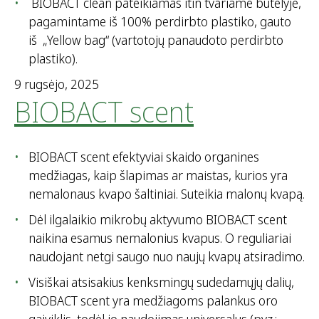
BIOBACT clean pateikiamas itin tvariame butelyje,
pagamintame iš 100% perdirbto plastiko, gauto
iš „Yellow bag“ (vartotojų panaudoto perdirbto
plastiko).
9 rugsėjo, 2025
BIOBACT scent
BIOBACT scent efektyviai skaido organines
medžiagas, kaip šlapimas ar maistas, kurios yra
nemalonaus kvapo šaltiniai. Suteikia malonų kvapą.
Dėl ilgalaikio mikrobų aktyvumo BIOBACT scent
naikina esamus nemalonius kvapus. O reguliariai
naudojant netgi saugo nuo naujų kvapų atsiradimo.
Visiškai atsisakius kenksmingų sudedamųjų dalių,
BIOBACT scent yra medžiagoms palankus oro