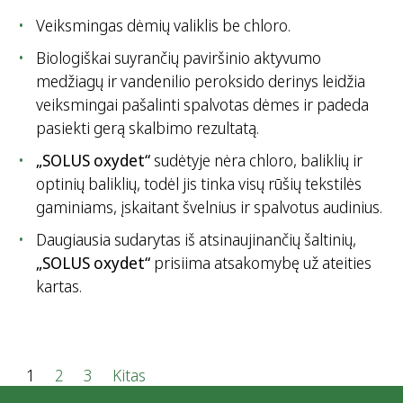
Veiksmingas dėmių valiklis be chloro.
Biologiškai suyrančių paviršinio aktyvumo
medžiagų ir vandenilio peroksido derinys leidžia
veiksmingai pašalinti spalvotas dėmes ir padeda
pasiekti gerą skalbimo rezultatą.
„SOLUS oxydet“
sudėtyje nėra chloro, baliklių ir
optinių baliklių, todėl jis tinka visų rūšių tekstilės
gaminiams, įskaitant švelnius ir spalvotus audinius.
Daugiausia sudarytas iš atsinaujinančių šaltinių,
„SOLUS oxydet“
prisiima atsakomybę už ateities
kartas.
Į
1
2
3
Kitas