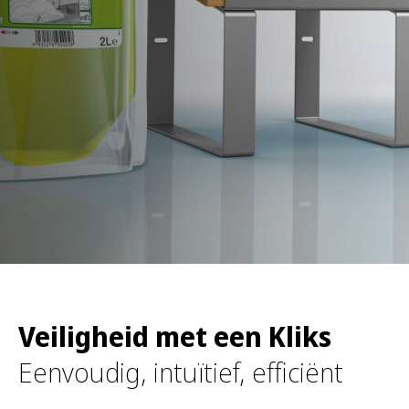
a
a
r
:
Veiligheid met een Kliks
Eenvoudig, intuïtief, efficiënt