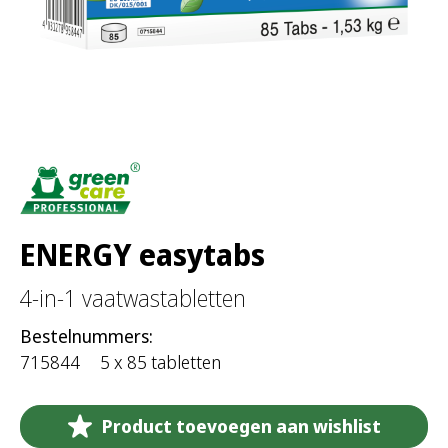
:
ENERGY easytabs
4-in-1 vaatwastabletten
Bestelnummers:
715844
5 x 85 tabletten
Product toevoegen aan wishlist