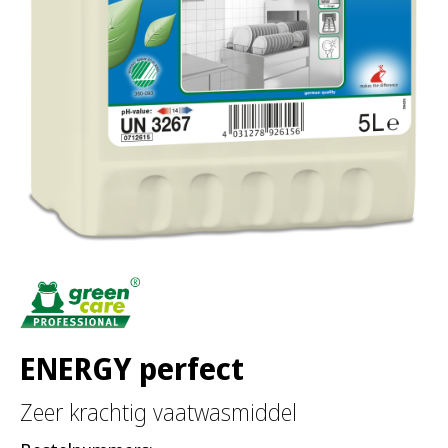
a
r
:
ENERGY perfect
Zeer krachtig vaatwasmiddel