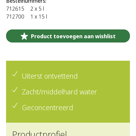
Bestelnummers:
712615
2 x 5 l
712700
1 x 15 l
Product toevoegen aan wishlist
Uiterst ontvettend
Zacht/middelhard water
Geconcentreerd
Productprofiel