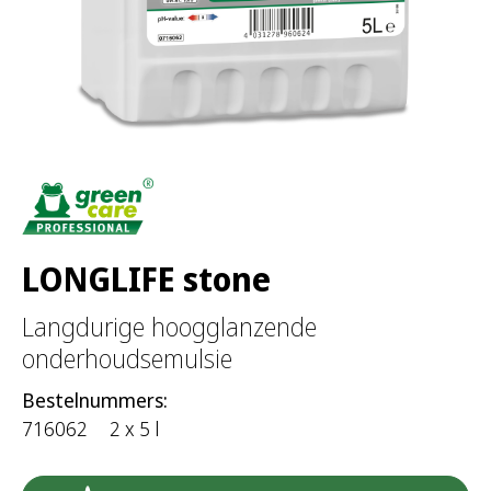
a
r
:
LONGLIFE stone
Langdurige hoogglanzende
onderhoudsemulsie
Bestelnummers:
716062
2 x 5 l