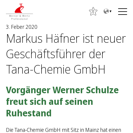
Z
Z
u
u
0
m
m
3. Feber 2020
I
H
Markus Häfner ist neuer
n
a
h
u
Geschäftsführer der
a
p
S
l
t
u
Tana-Chemie GmbH
t
m
c
e
h
n
e
Vorgänger Werner Schulze
ü
n
freut sich auf seinen
a
c
Ruhestand
h
:
Die Tana-Chemie GmbH mit Sitz in Mainz hat einen