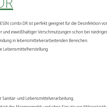
DR
PESIN combi DR ist perfekt geeignet für die Desinfektion vo
tiger und eiweißhaltiger Verschmutzungen schon bei niedrig
endung in lebensmittelverarbeitenden Bereichen.
die Lebensmittelherstellung.
r Sanitär- und Lebensmittelverarbeitung.
igkeit des Marmormehls und ohne Einsatz von Mikroplastik.