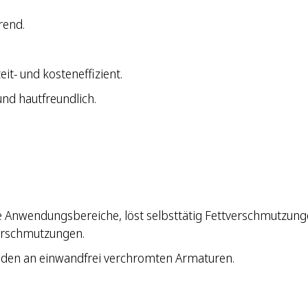
rend.
it- und kosteneffizient.
nd hautfreundlich.
e Anwendungsbereiche, löst selbsttätig Fettverschmutzunge
erschmutzungen.
den an einwandfrei verchromten Armaturen.