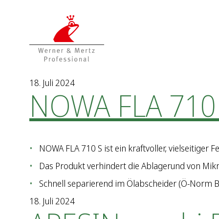
Z
Z
u
u
m
m
I
H
n
a
h
u
a
p
18. Juli 2024
NOWA FLA 710
l
t
t
m
e
n
ü
NOWA FLA 710 S ist ein kraftvoller, vielseitiger
Das Produkt verhindert die Ablagerund von Mikr
Schnell separierend im Ölabscheider (Ö-Norm B
18. Juli 2024