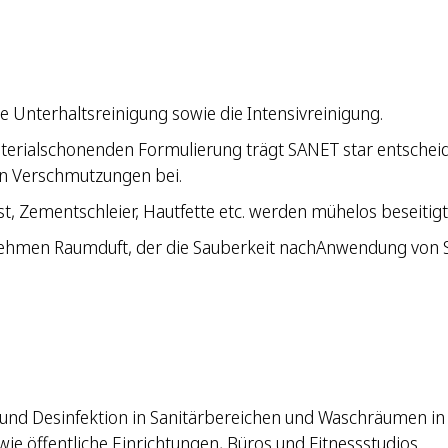
che Unterhaltsreinigung sowie die Intensivreinigung.
terialschonenden Formulierung trägt SANET star entscheide
en Verschmutzungen bei.
t, Zementschleier, Hautfette etc. werden mühelos beseitigt
nehmen Raumduft, der die Sauberkeit nachAnwendung von S
und Desinfektion in Sanitärbereichen und Waschräumen in i
wie öffentliche Einrichtungen, Büros und Fitnessstudios.