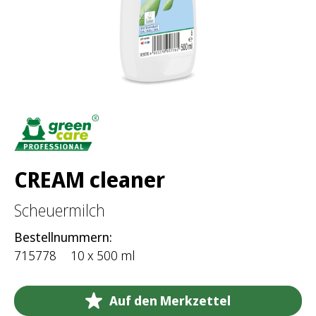
h
:
CREAM cleaner
Scheuermilch
Bestellnummern:
715778
10 x 500 ml
Auf den Merkzettel