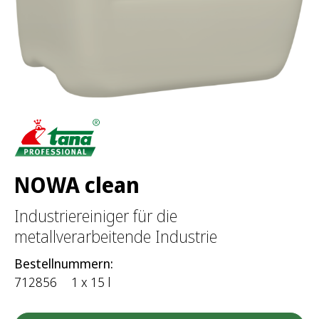
:
NOWA clean
Industriereiniger für die
metallverarbeitende Industrie
Bestellnummern:
712856
1 x 15 l