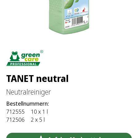
h
:
TANET neutral
Neutralreiniger
Bestellnummern:
712555
10 x 1 l
712506
2 x 5 l