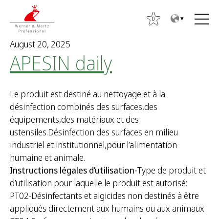
T
T
o
o
0
t
m
August 20, 2025
h
a
APESIN daily
e
i
c
n
o
m
Le produit est destiné au nettoyage et à la
n
e
désinfection combinés des surfaces,des
t
n
équipements,des matériaux et des
e
u
ustensiles.Désinfection des surfaces en milieu
n
industriel et institutionnel,pour l’alimentation
t
S
humaine et animale.
e
Instructions légales d’utilisation-
Type de produit et
a
d’utilisation pour laquelle le produit est autorisé:
r
PT02-Désinfectants et algicides non destinés à être
c
appliqués directement aux humains ou aux animaux
h