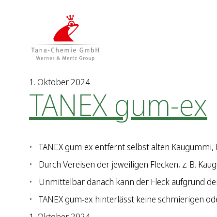
Z
Z
u
u
m
m
I
H
n
a
h
u
a
p
1. Oktober 2024
TANEX gum-ex
l
t
t
m
e
n
ü
TANEX gum-ex entfernt selbst alten Kaugummi, Kn
Durch Vereisen der jeweiligen Flecken, z. B. Ka
Unmittelbar danach kann der Fleck aufgrund de
TANEX gum-ex hinterlässt keine schmierigen od
1. Oktober 2024