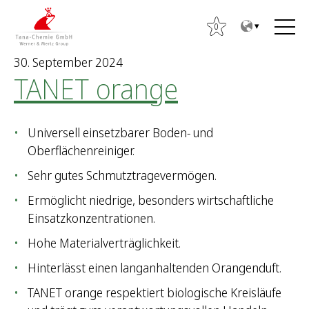
Z
Z
u
u
0
m
m
30. September 2024
I
H
TANET orange
n
a
h
u
S
a
p
u
Universell einsetzbarer Boden- und
l
t
c
Oberflächenreiniger.
t
m
h
e
Sehr gutes Schmutztragevermögen.
e
n
n
Ermöglicht niedrige, besonders wirtschaftliche
ü
n
Einsatzkonzentrationen.
a
Hohe Materialverträglichkeit.
c
Hinterlässt einen langanhaltenden Orangenduft.
h
:
TANET orange respektiert biologische Kreisläufe