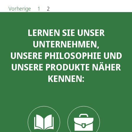
S
Vorherige
1
2
e
LERNEN SIE UNSER
i
UNTERNEHMEN,
t
UNSERE PHILOSOPHIE UND
e
UNSERE PRODUKTE NÄHER
n
KENNEN:
n
u
m
m
e