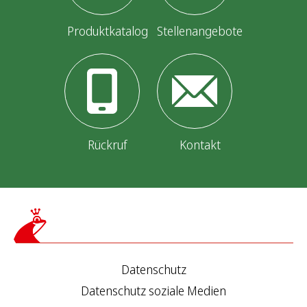
r
i
Produktkatalog
Stellenangebote
e
r
u
n
Rückruf
Kontakt
g
d
e
r
Datenschutz
B
Datenschutz soziale Medien
e