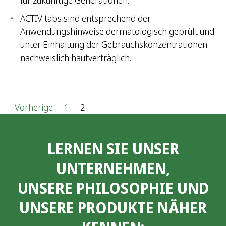
für zukünftige Generationen.
ACTIV tabs sind entsprechend der
Anwendungshinweise dermatologisch geprüft und
unter Einhaltung der Gebrauchskonzentrationen
nachweislich hautverträglich.
S
Vorherige
1
2
e
LERNEN SIE UNSER
i
UNTERNEHMEN,
t
UNSERE PHILOSOPHIE UND
e
UNSERE PRODUKTE NÄHER
n