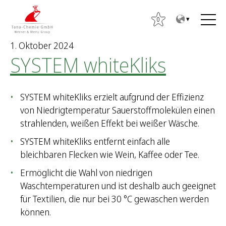
Z
Z
u
u
0
m
m
1. Oktober 2024
I
H
SYSTEM whiteKliks
n
a
h
u
a
p
SYSTEM whiteKliks erzielt aufgrund der Effizienz
l
t
von Niedrigtemperatur Sauerstoffmolekülen einen
t
m
S
strahlenden, weißen Effekt bei weißer Wäsche.
e
u
n
SYSTEM whiteKliks entfernt einfach alle
c
ü
bleichbaren Flecken wie Wein, Kaffee oder Tee.
h
e
Ermöglicht die Wahl von niedrigen
n
Waschtemperaturen und ist deshalb auch geeignet
n
für Textilien, die nur bei 30 °C gewaschen werden
a
können.
c