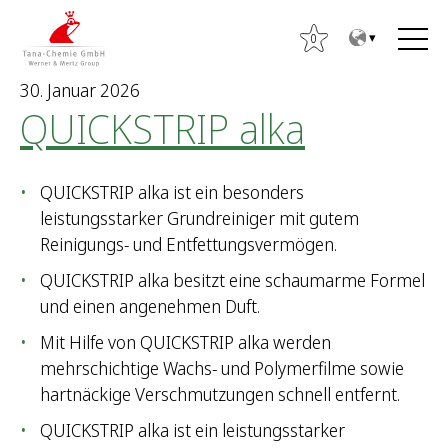
Z
Z
u
u
0
m
m
30. Januar 2026
I
H
QUICKSTRIP alka
n
a
h
u
a
p
QUICKSTRIP alka ist ein besonders
l
t
leistungsstarker Grundreiniger mit gutem
t
m
Reinigungs- und Entfettungsvermögen.
e
n
QUICKSTRIP alka besitzt eine schaumarme Formel
S
ü
und einen angenehmen Duft.
u
Mit Hilfe von QUICKSTRIP alka werden
c
mehrschichtige Wachs- und Polymerfilme sowie
h
hartnäckige Verschmutzungen schnell entfernt.
e
n
QUICKSTRIP alka ist ein leistungsstarker