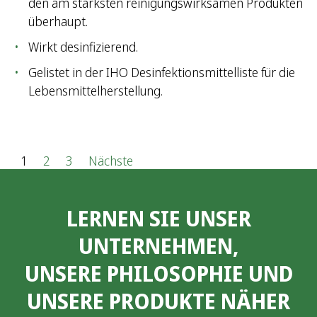
den am stärksten reinigungswirksamen Produkten
überhaupt.
Wirkt desinfizierend.
Gelistet in der IHO Desinfektionsmittelliste für die
Lebensmittelherstellung.
S
1
2
3
Nächste
e
LERNEN SIE UNSER
i
UNTERNEHMEN,
t
UNSERE PHILOSOPHIE UND
e
UNSERE PRODUKTE NÄHER
n