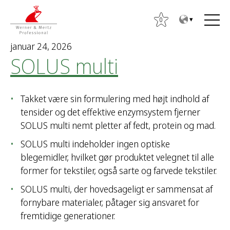
T
T
o
o
0
t
m
januar 24, 2026
h
a
SOLUS multi
e
i
c
n
o
m
Takket være sin formulering med højt indhold af
n
e
tensider og det effektive enzymsystem fjerner
t
n
SOLUS multi nemt pletter af fedt, protein og mad.
e
u
n
SOLUS multi indeholder ingen optiske
t
S
blegemidler, hvilket gør produktet velegnet til alle
ø
former for tekstiler, også sarte og farvede tekstiler.
g
SOLUS multi, der hovedsageligt er sammensat af
e
fornybare materialer, påtager sig ansvaret for
f
fremtidige generationer.
t