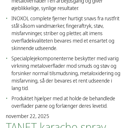
metaloverflader i én arbejdsgang og giver
øjeblikkelige, synlige resultater.
INOXOL complete fjerner hurtigt snavs fra rustfrit
stål såsom vandmærker, fingeraftryk, støv,
misfarvninger, striber og pletter, alt imens
overfladekvaliteten bevares med et ensartet og
skinnende udseende.
Specialplejekomponenterne beskytter med varig
virkning metaloverflader mod smuds og støv og
forsinker normal tilsmudsning, metaloxidering og
misfarvning, så der bevares et rent udseende i
lang tid.
Produktet hjælper med at holde de behandlede
overflader pæne og forlænger deres levetid.
november 22, 2025
TANET karacho spray