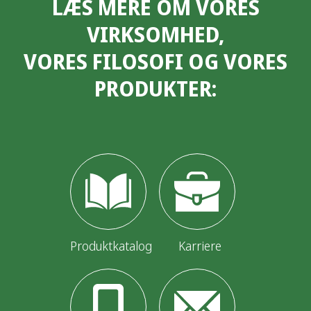
LÆS MERE OM VORES
d
VIRKSOMHED,
l
VORES FILOSOFI OG VORES
æ
PRODUKTER:
g
s
i
n
d
d
e
Produktkatalog
Karriere
l
i