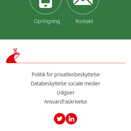
n
g
Opringning
Kontakt
Politik for privatlivsbeskyttelse
Databeskyttelse sociale medier
Udgiver
Ansvarsfraskrivelse