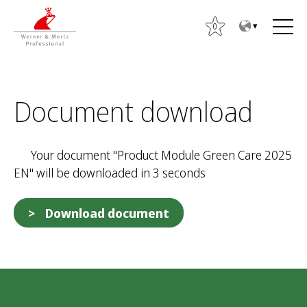
T
T
o
o
0
t
m
h
a
e
i
S
c
n
Document download
ø
o
m
g
n
e
e
t
n
Your document "Product Module Green Care 2025
f
e
u
EN" will be downloaded in 3 seconds
t
n
e
t
r
Download document
: