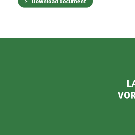
Download document
L
VOR