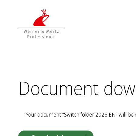
T
T
o
o
t
m
h
a
e
i
c
n
o
m
n
e
t
n
e
u
Document dow
n
t
Your document "Switch folder 2026 EN" will be