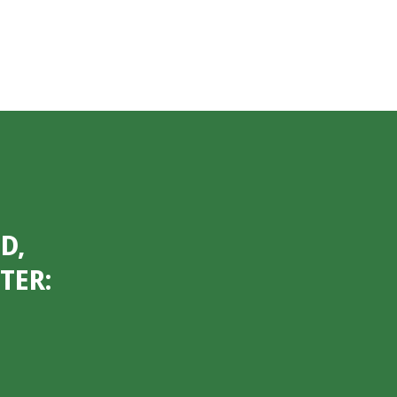
D,
TER: