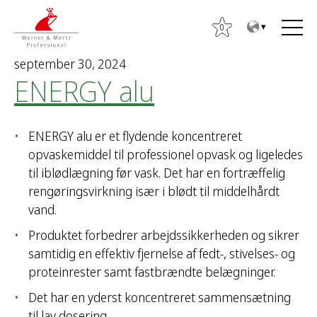
T
T
o
o
0
t
m
september 30, 2024
h
a
ENERGY alu
e
i
S
c
n
ø
o
m
g
ENERGY alu er et flydende koncentreret
n
e
e
opvaskemiddel til professionel opvask og ligeledes
t
n
f
til iblødlægning før vask. Det har en fortræffelig
e
u
t
rengøringsvirkning især i blødt til middelhårdt
n
e
vand.
t
r
Produktet forbedrer arbejdssikkerheden og sikrer
:
samtidig en effektiv fjernelse af fedt-, stivelses- og
proteinrester samt fastbrændte belægninger.
Det har en yderst koncentreret sammensætning
til lav dosering.