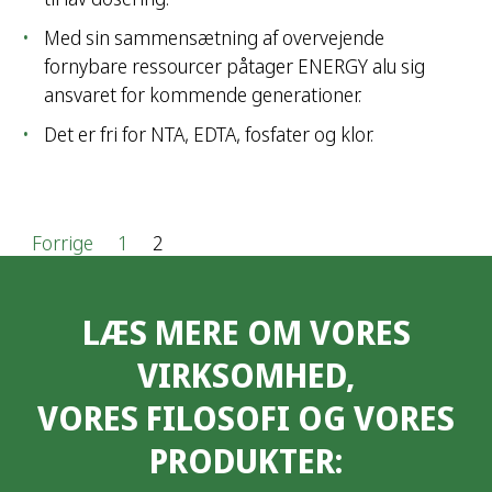
Med sin sammensætning af overvejende
fornybare ressourcer påtager ENERGY alu sig
ansvaret for kommende generationer.
Det er fri for NTA, EDTA, fosfater og klor.
I
Forrige
1
2
n
LÆS MERE OM VORES
d
VIRKSOMHED,
l
VORES FILOSOFI OG VORES
æ
PRODUKTER:
g