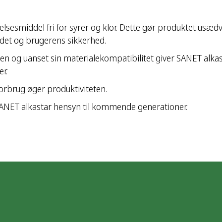
elsesmiddel fri for syrer og klor. Dette gør produktet usæd
edet og brugerens sikkerhed.
n og uanset sin materialekompatibilitet giver SANET alkas
r.
rbrug øger produktiviteten.
SANET alkastar hensyn til kommende generationer.