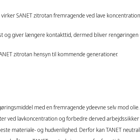
irker SANET zitrotan fremragende ved lave koncentrationer,
st og giver længere kontakttid, dermed bliver rengøringen u
SANET zitrotan hensyn til kommende generationer.
ngøringsmiddel med en fremragende ydeevne selv mod olie.
ter ved lavkoncentration og forbedre derved arbejdssikker
øjeste materiale- og hudvenlighed. Derfor kan TANET neut