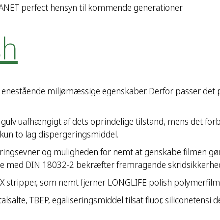
SANET perfect hensyn til kommende generationer.
sh
d enestående miljømæssige egenskaber. Derfor passer det 
gulv uafhængigt af dets oprindelige tilstand, mens det fo
kun to lag dispergeringsmiddel.
leringsevner og muligheden for nemt at genskabe filmen gør
else med DIN 18032-2 bekræfter fremragende skridsikkerhe
X stripper, som nemt fjerner LONGLIFE polish polymerfilm se
alsalte, TBEP, egaliseringsmiddel tilsat fluor, siliconeten