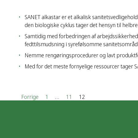
SANET alkastar er et alkalisk sanitetsvedligehold
den biologiske cyklus tager det hensyn til helbr
Samtidig med forbedringen af arbejdssikkerhede
fedttilsmudsning i syrefølsomme sanitetsområde
Nemme rengøringsprocedurer og lavt produktfo
Med for det meste fornyelige ressourcer tager 
I
Forrige
1
…
11
12
n
d
l