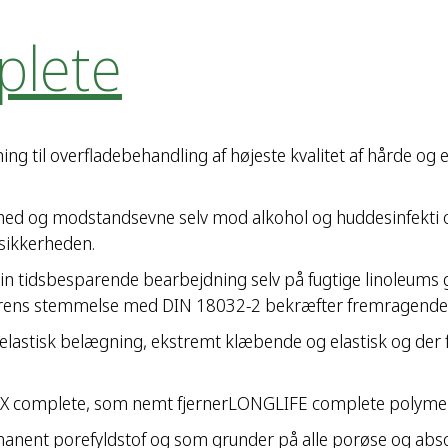
plete
ng til overfladebehandling af højeste kvalitet af hårde og
ed og modstandsevne selv mod alkohol og huddesinfekti o
sikkerheden.
n tidsbesparende bearbejdning selv på fugtige linoleums g
overens stemmelse med DIN 18032-2 bekræfter fremragende 
 elastisk belægning, ekstremt klæbende og elastisk og der 
AX complete, som nemt fjernerLONGLIFE complete polymerfil
ent porefyldstof og som grunder på alle porøse og abs