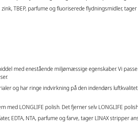
om zink, TBEP, parfume og fluoriserede flydningsmidler, t
smiddel med enestående miljømæssige egenskaber. Vi passe
ser.
ler og har ringe indvirkning på den indendørs luftkvalitet
stem med LONGLIFE polish. Det fjerner selv LONGLIFE polis
sfater, EDTA, NTA, parfume og farve, tager LINAX stripper 