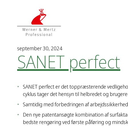
T
T
o
o
t
m
h
a
e
i
c
n
o
m
september 30, 2024
SANET perfect
n
e
t
n
e
u
n
t
SANET perfect er det toppræsterende vedligeho
cyklus tager det hensyn til helbredet og brugere
Samtidig med forbedringen af arbejdssikkerhed
Den nye patentansøgte kombination af surfaktan
bedste rengøring ved første påføring og mindsk