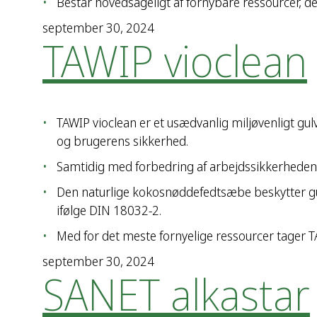
Består hovedsageligt af fornybare ressourcer, d
september 30, 2024
TAWIP vioclean
TAWIP vioclean er et usædvanlig miljøvenligt gul
og brugerens sikkerhed.
Samtidig med forbedring af arbejdssikkerheden 
Den naturlige kokosnøddefedtsæbe beskytter gul
ifølge DIN 18032-2.
Med for det meste fornyelige ressourcer tager 
september 30, 2024
SANET alkastar