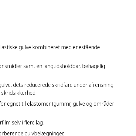
 elastiske gulve kombineret med enestående
nsmidler samt en langtidsholdbar, behagelig
ulve, dets reducerede skridfare under afrensning
skridsikkerhed.
for egnet til elastomer (gummi) gulve og områder
m selv i flere lag.
orberende gulvbelægninger.