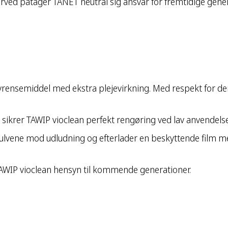
erved påtager TANET neutral sig ansvar for fremtidige gener
vrensemiddel med ekstra plejevirkning. Med respekt for den
sikrer TAWIP vioclean perfekt rengøring ved lav anvendels
vene mod udludning og efterlader en beskyttende film med
TAWIP vioclean hensyn til kommende generationer.