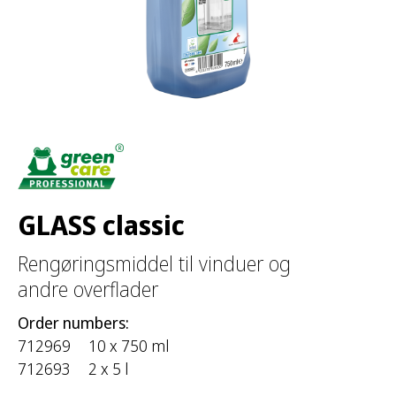
:
GLASS classic
Rengøringsmiddel til vinduer og
andre overflader
Order numbers:
712969
10 x 750 ml
712693
2 x 5 l