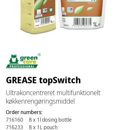
r
:
GREASE topSwitch
Ultrakoncentreret multifunktionelt
køkkenrengøringsmiddel
Order numbers:
716160
8 x 1l dosing bottle
716233
8 x 1L pouch