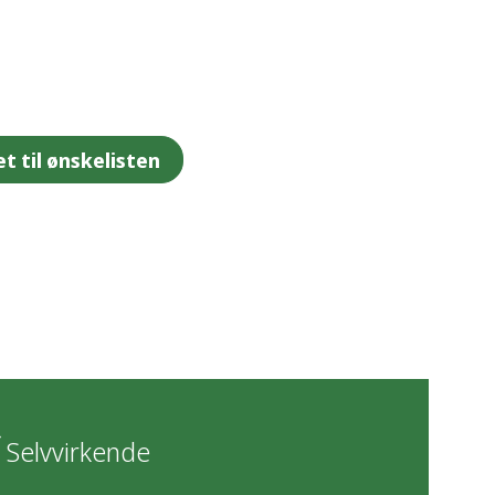
et til ønskelisten
Selvvirkende