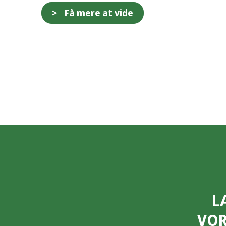
Få mere at vide
L
VOR