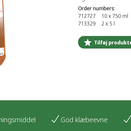
Order numbers:
712727
10 x 750 ml
713329
2 x 5 l
Tilføj produkt
tningsmiddel
God klæbeevne