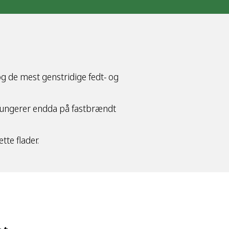
og de mest genstridige fedt- og
 fungerer endda på fastbrændt
te flader.