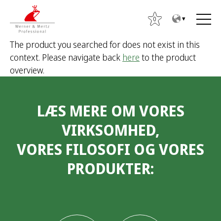
T
T
o
o
0
t
m
The product you searched for does not exist in this
h
a
context. Please navigate back
here
to the product
e
i
S
overview.
c
n
ø
o
m
g
n
e
e
LÆS MERE OM VORES
t
n
f
e
u
t
VIRKSOMHED,
n
e
VORES FILOSOFI OG VORES
t
r
:
PRODUKTER: