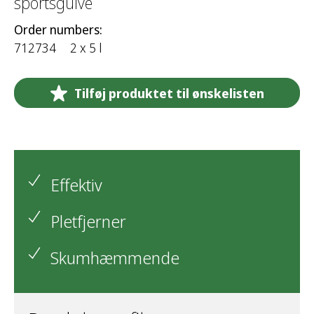
sportsgulve
Order numbers:
712734
2 x 5 l
Tilføj produktet til ønskelisten
Effektiv
Pletfjerner
Skumhæmmende