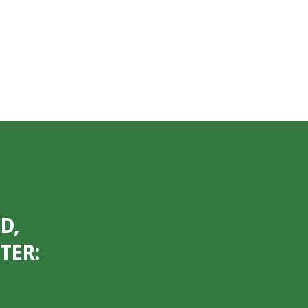
D,
TER: