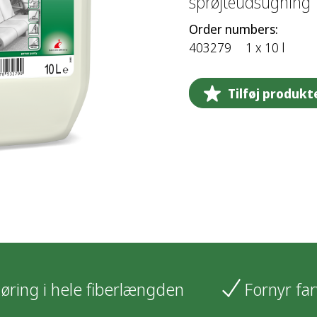
sprøjteudsugning
Order numbers:
403279
1 x 10 l
Tilføj produkt
øring i hele fiberlængden
Fornyr fa