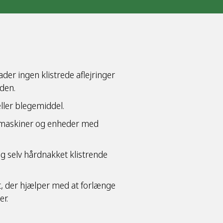
ader ingen klistrede aflejringer
aden.
eller blegemiddel.
semaskiner og enheder med
og selv hårdnakket klistrende
t, der hjælper med at forlænge
er.