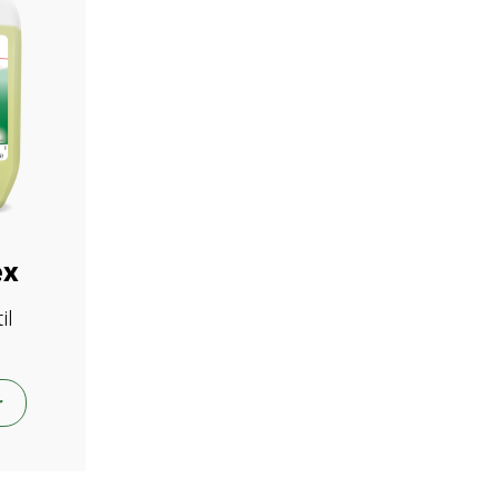
ex
il
r