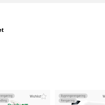
et
rengøring
Bygningsrengøring
Wishlist
W
dling
Rengøring