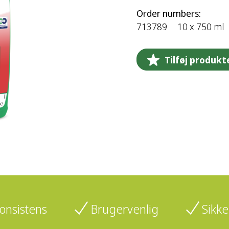
Order numbers:
713789
10 x 750 ml
Tilføj produkt
onsistens
Brugervenlig
Sikk