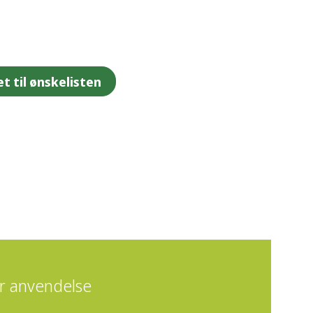
et til ønskelisten
er anvendelse