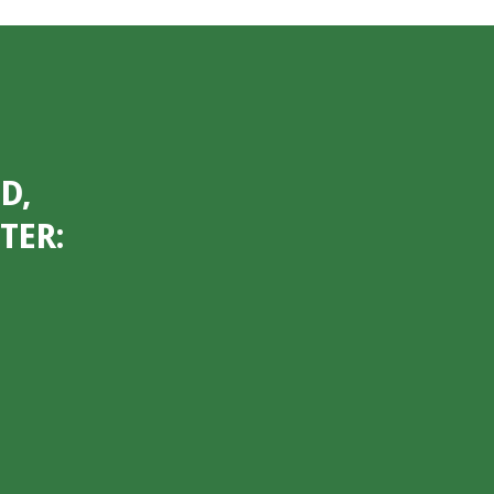
D,
TER: