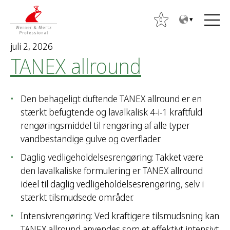
T
T
o
o
0
t
m
juli 2, 2026
h
a
TANEX allround
e
i
c
n
o
m
Den behageligt duftende TANEX allround er en
n
e
stærkt befugtende og lavalkalisk 4-i-1 kraftfuld
t
n
rengøringsmiddel til rengøring af alle typer
e
u
vandbestandige gulve og overflader.
n
t
Daglig vedligeholdelsesrengøring: Takket være
S
den lavalkaliske formulering er TANEX allround
ø
ideel til daglig vedligeholdelsesrengøring, selv i
g
stærkt tilsmudsede områder.
e
f
Intensivrengøring: Ved kraftigere tilsmudsning kan
t
TANEX allround anvendes som et effektivt intensivt