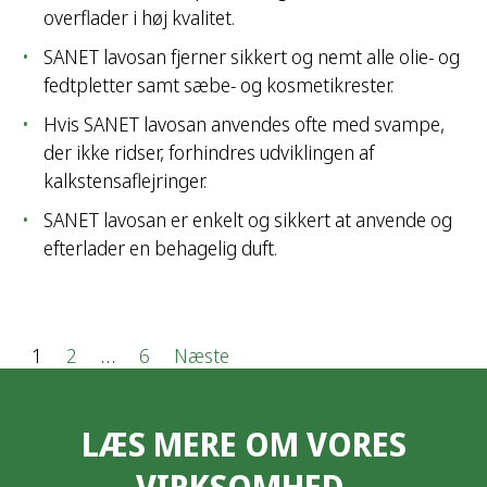
overflader i høj kvalitet.
SANET lavosan fjerner sikkert og nemt alle olie- og
fedtpletter samt sæbe- og kosmetikrester.
Hvis SANET lavosan anvendes ofte med svampe,
der ikke ridser, forhindres udviklingen af
kalkstensaflejringer.
SANET lavosan er enkelt og sikkert at anvende og
efterlader en behagelig duft.
I
1
2
…
6
Næste
n
LÆS MERE OM VORES
d
VIRKSOMHED,