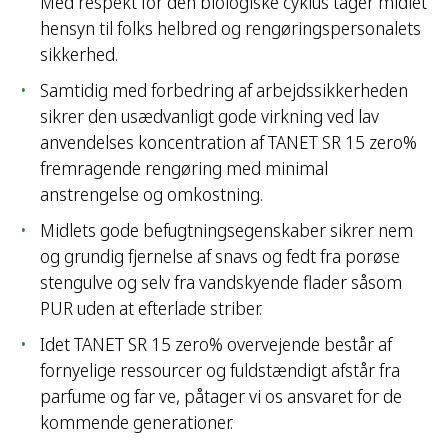
Med respekt for den biologiske cyklus tager midlet
hensyn til folks helbred og rengøringspersonalets
sikkerhed.
Samtidig med forbedring af arbejdssikkerheden
sikrer den usædvanligt gode virkning ved lav
anvendelses koncentration af TANET SR 15 zero%
fremragende rengøring med minimal
anstrengelse og omkostning.
Midlets gode befugtningsegenskaber sikrer nem
og grundig fjernelse af snavs og fedt fra porøse
stengulve og selv fra vandskyende flader såsom
PUR uden at efterlade striber.
Idet TANET SR 15 zero% overvejende består af
fornyelige ressourcer og fuldstændigt afstår fra
parfume og far ve, påtager vi os ansvaret for de
kommende generationer.