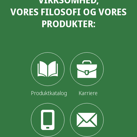
l
VORES FILOSOFI OG VORES
æ
PRODUKTER:
g
s
i
n
d
d
e
Produktkatalog
Karriere
l
i
n