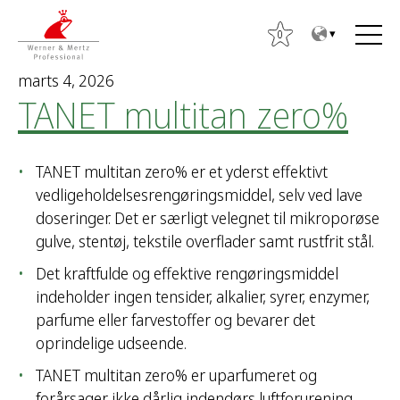
T
T
o
o
0
t
m
marts 4, 2026
h
a
TANET multitan zero%
e
i
c
n
o
m
TANET multitan zero% er et yderst effektivt
n
e
vedligeholdelsesrengøringsmiddel, selv ved lave
t
n
doseringer. Det er særligt velegnet til mikroporøse
e
u
gulve, stentøj, tekstile overflader samt rustfrit stål.
n
t
Det kraftfulde og effektive rengøringsmiddel
S
indeholder ingen tensider, alkalier, syrer, enzymer,
ø
parfume eller farvestoffer og bevarer det
g
oprindelige udseende.
e
TANET multitan zero% er uparfumeret og
f
forårsager ikke dårlig indendørs luftforurening.