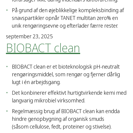
t
På grund af den øjeblikkelige kompleksbinding af
e
snavspartikler opnår TANET multitan zero% en
r
unik rengøringsevne og efterlader færre rester.
:
september 23, 2025
BIOBACT clean
BIOBACT clean er et bioteknologisk pH-neutralt
rengøringsmiddel, som rengør og fjerner dårlig
lugt i én arbejdsgang.
Det konbinerer effektivt hurtigtvirkende kemi med
langvarig mikrobiel virksomhed.
Regelmæssig brug af BIOBACT clean kan endda
hindre genopbygning af organisk smuds
(såsom cellulose, fedt, proteiner og stivelse).