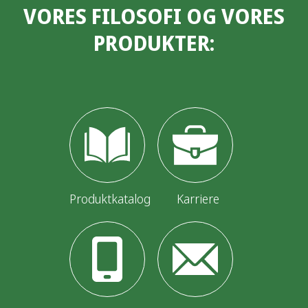
VORES FILOSOFI OG VORES
æ
PRODUKTER:
g
s
i
n
d
d
e
Produktkatalog
Karriere
l
i
n