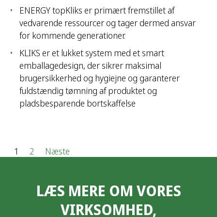
ENERGY topKliks er primært fremstillet af
vedvarende ressourcer og tager dermed ansvar
for kommende generationer.
KLIKS er et lukket system med et smart
emballagedesign, der sikrer maksimal
brugersikkerhed og hygiejne og garanterer
fuldstændig tømning af produktet og
pladsbesparende bortskaffelse
I
1
2
Næste
n
LÆS MERE OM VORES
d
VIRKSOMHED,
l