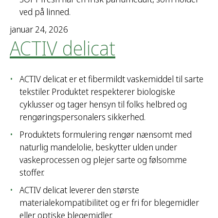
t
ved på linned.
e
r
januar 24, 2026
ACTIV delicat
:
ACTIV delicat er et fibermildt vaskemiddel til sarte
tekstiler. Produktet respekterer biologiske
cyklusser og tager hensyn til folks helbred og
rengøringspersonalers sikkerhed.
Produktets formulering rengør nænsomt med
naturlig mandelolie, beskytter ulden under
vaskeprocessen og plejer sarte og følsomme
stoffer.
ACTIV delicat leverer den største
materialekompatibilitet og er fri for blegemidler
eller optiske blegemidler.