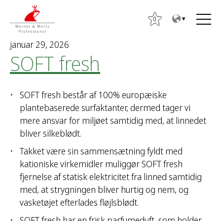
T
T
o
o
0
t
m
januar 29, 2026
h
a
SOFT fresh
e
i
c
n
o
m
SOFT fresh består af 100% europæiske
n
e
plantebaserede surfaktanter, dermed tager vi
t
n
mere ansvar for miljøet samtidig med, at linnedet
e
u
bliver silkeblødt.
n
t
Takket være sin sammensætning fyldt med
S
kationiske virkemidler muliggør SOFT fresh
ø
fjernelse af statisk elektricitet fra linned samtidig
g
med, at strygningen bliver hurtig og nem, og
e
vasketøjet efterlades fløjlsblødt.
f
SOFT fresh har en frisk parfumeduft, som holder